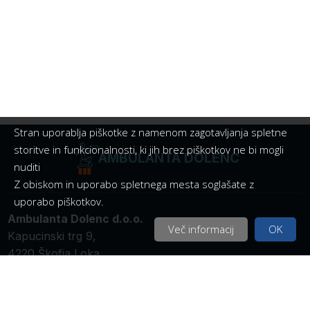
Stran uporablja piškotke z namenom zagotavljanja spletne
storitve in funkcionalnosti, ki jih brez piškotkov ne bi mogli
AMBULANTA DOLENC
nuditi
Z obiskom in uporabo spletnega mesta soglašate z
uporabo piškotkov.
Ambulanta Dolenc d.o.o.
Več informacij
OK
Kapucinski trg 9,
4220 Škofja Loka
D.Š.: SI 45455686
TRR: SI56 0700 0000 3157 440