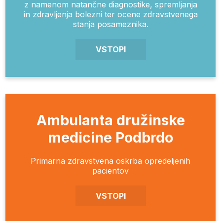
z namenom natančne diagnostike, spremljanja
in zdravljenja bolezni ter ocene zdravstvenega
stanja posameznika.
VSTOPI
Ambulanta družinske
medicine Podbrdo
Primarna zdravstvena oskrba opredeljenih
pacientov
VSTOPI