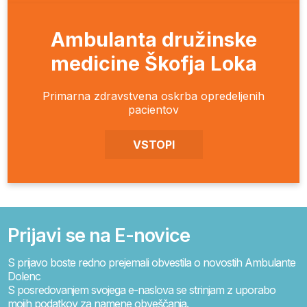
Ambulanta družinske
medicine Škofja Loka
Primarna zdravstvena oskrba opredeljenih
pacientov
VSTOPI
Prijavi se na E-novice
S prijavo boste redno prejemali obvestila o novostih Ambulante
Dolenc
S posredovanjem svojega e-naslova se strinjam z uporabo
mojih podatkov za namene obveščanja.